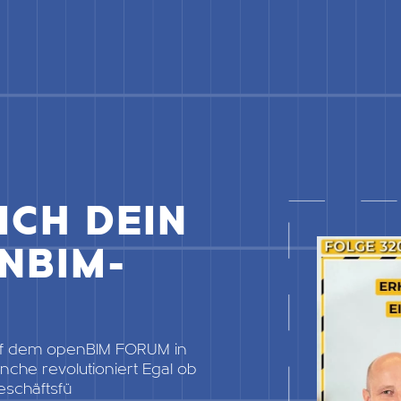
ICH DEIN
NBIM-
uf dem openBIM FORUM in
che revolutioniert Egal ob
eschäftsfü