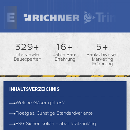
362+
18+
5+
interviewte
Jahre Bau-
Baufachwissen
Bauexperten
Erfahrung
Marketing
Erfahrung
Inhaltsverzeichnis
Welche Gläser gibt es?
Floatglas: Günstige Standardvariante
ESG: Sicher, solide – aber kratzanfällig