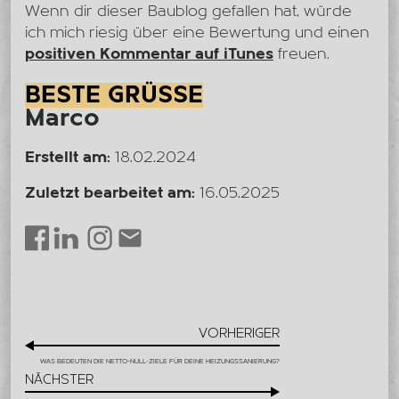
Wenn dir dieser Baublog gefallen hat, würde
ich mich riesig über eine Bewertung und einen
positiven Kommentar auf iTunes
freuen.
BESTE GRÜSSE
Marco
Erstellt am:
18.02.2024
Zuletzt bearbeitet am:
16.05.2025
LinkedIn
Instagram
Envelope
Facebook
VORHERIGER
WAS BEDEUTEN DIE NETTO-NULL-ZIELE FÜR DEINE HEIZUNGSSANIERUNG?
NÄCHSTER