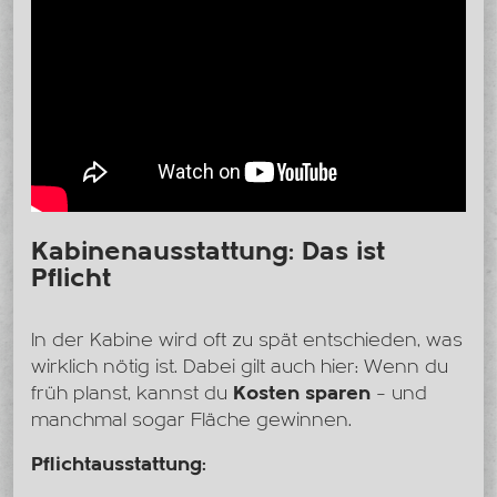
Kabinenausstattung: Das ist
Pflicht
In der Kabine wird oft zu spät entschieden, was
wirklich nötig ist. Dabei gilt auch hier: Wenn du
früh planst, kannst du
Kosten sparen
– und
manchmal sogar Fläche gewinnen.
Pflichtausstattung: