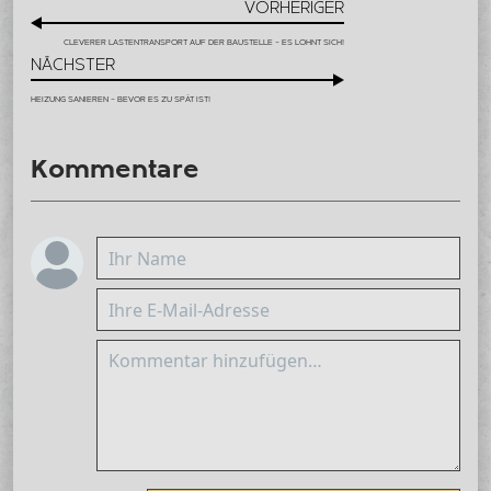
VORHERIGER
CLEVERER LASTENTRANSPORT AUF DER BAUSTELLE – ES LOHNT SICH!
NÄCHSTER
HEIZUNG SANIEREN – BEVOR ES ZU SPÄT IST!
Kommentare