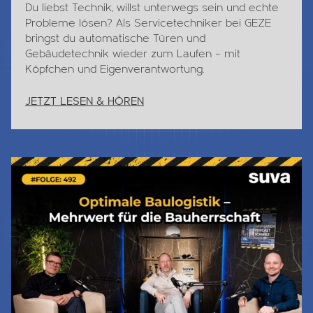
Du liebst
Technik
, willst unterwegs sein und echte
Probleme lösen? Als Servicetechniker bei GEZE
bringst du automatische Türen und
Gebäudetechnik wieder zum Laufen – mit
Köpfchen und Eigenverantwortung.
JETZT LESEN & HÖREN
Jetzt Lesen & Hören