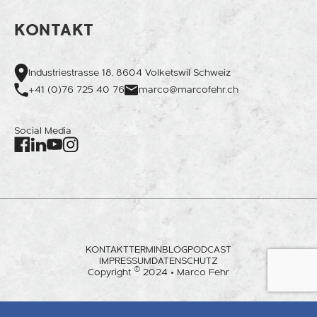
KONTAKT
Industriestrasse 18, 8604 Volketswil Schweiz
+41 (0)76 725 40 76
marco@marcofehr.ch
Social Media
Facebook
Instagram
LinkedIn
Youtube
KONTAKT
TERMIN
BLOG
PODCAST
IMPRESSUM
DATENSCHUTZ
©
Copyright
2024 • Marco Fehr