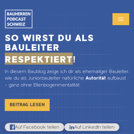
MENU
OPEN
SO WIRST DU ALS
BAULEITER
RESPEKTIERT
!
In diesem Baublog zeige ich dir als ehemaliger Bauleiter,
wie du als Juniorbauleiter natürliche
Autorität
aufbaust
– ganz ohne Ellenbogenmentalität.
BEITRAG LESEN
Auf Facebook teilen
Auf LinkedIn teilen