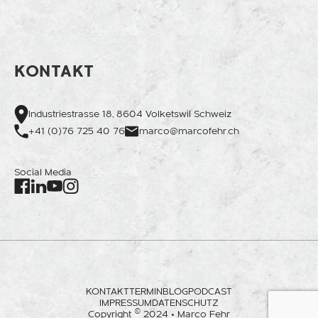
KONTAKT
Industriestrasse 18, 8604 Volketswil Schweiz
+41 (0)76 725 40 76
marco@marcofehr.ch
Social Media
Facebook
Instagram
LinkedIn
Youtube
KONTAKT
TERMIN
BLOG
PODCAST
IMPRESSUM
DATENSCHUTZ
©
Copyright
2024 • Marco Fehr