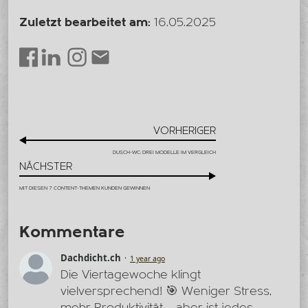
Zuletzt bearbeitet am:
16.05.2025
LinkedIn
Instagram
Envelope
Facebook
VORHERIGER
DUSCH-WC: DREI MODELLE IM VERGLEICH
NÄCHSTER
MIT DIESEN 7 CONTENT-THEMEN KUNDEN GEWINNEN
Kommentare
Dachdicht.ch
1 year ago
Die Viertagewoche klingt
vielversprechend! 🎯 Weniger Stress,
mehr Produktivität – aber ist jedes