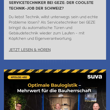
SERVICETECHNIKER BEI GEZE: DER COOLSTE
TECHNIK-JOB DER SCHWEIZ?
Du liebst
Technik
, willst unterwegs sein und echte
Probleme lösen? Als Servicetechniker bei GEZE
bringst du automatische Türen und
Gebäudetechnik wieder zum Laufen – mit
Köpfchen und Eigenverantwortung.
JETZT LESEN & HÖREN
Jetzt Lesen & Hören