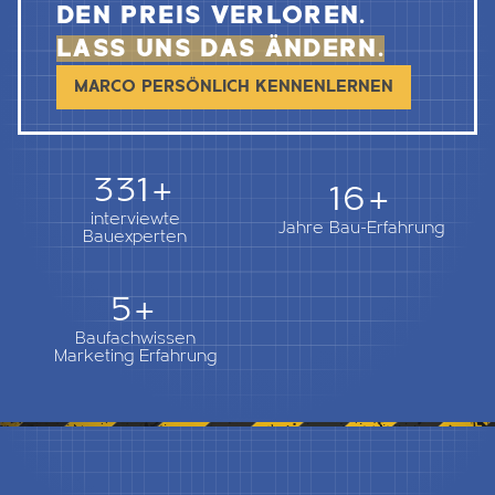
DEN PREIS VERLOREN.
LASS UNS DAS ÄNDERN.
MARCO PERSÖNLICH KENNENLERNEN
362+
18+
interviewte
Jahre Bau-Erfahrung
Bauexperten
5+
Baufachwissen
Marketing Erfahrung