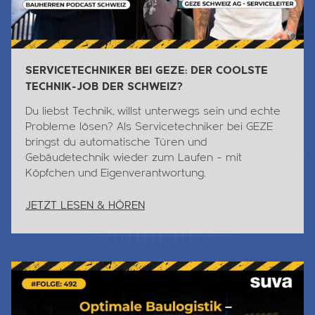
SERVICETECHNIKER BEI GEZE: DER COOLSTE
TECHNIK-JOB DER SCHWEIZ?
Du liebst
Technik
, willst unterwegs sein und echte
Probleme lösen? Als Servicetechniker bei GEZE
bringst du automatische Türen und
Gebäudetechnik wieder zum Laufen – mit
Köpfchen und Eigenverantwortung.
JETZT LESEN & HÖREN
Jetzt Lesen & Hören