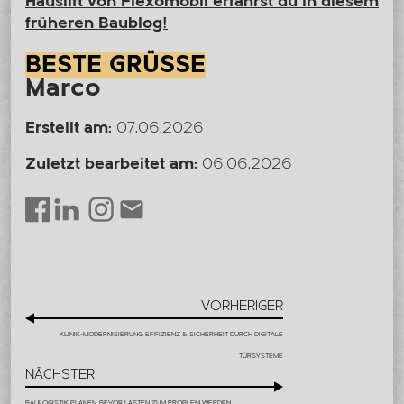
Hauslift von Flexomobil erfährst du in diesem
früheren Baublog!
BESTE GRÜSSE
Marco
Erstellt am:
07.06.2026
Zuletzt bearbeitet am:
06.06.2026
LinkedIn
Instagram
Envelope
Facebook
VORHERIGER
KLINIK-MODERNISIERUNG: EFFIZIENZ & SICHERHEIT DURCH DIGITALE
TÜRSYSTEME
NÄCHSTER
BAULOGISTIK PLANEN, BEVOR LASTEN ZUM PROBLEM WERDEN