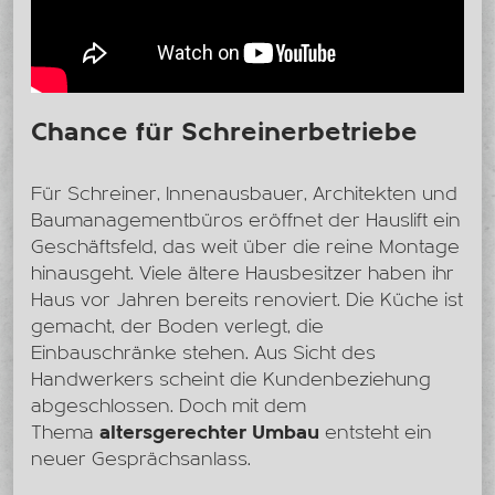
Chance für Schreinerbetriebe
Für Schreiner, Innenausbauer, Architekten und
Baumanagementbüros eröffnet der Hauslift ein
Geschäftsfeld, das weit über die reine Montage
hinausgeht. Viele ältere Hausbesitzer haben ihr
Haus vor Jahren bereits renoviert. Die Küche ist
gemacht, der Boden verlegt, die
Einbauschränke stehen. Aus Sicht des
Handwerkers scheint die Kundenbeziehung
abgeschlossen. Doch mit dem
Thema
altersgerechter Umbau
entsteht ein
neuer Gesprächsanlass.