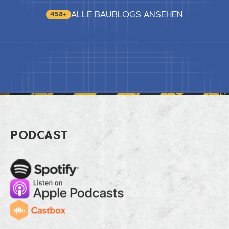
ALLE BAUBLOGS ANSEHEN
458+
Footer Baulogistik planen, bevor Las
PODCAST
Spotify
Apple Music
Cast