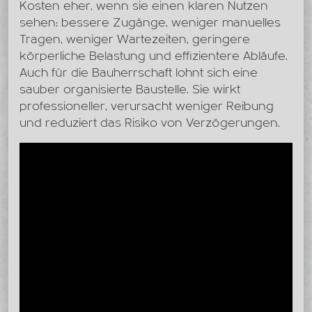
Kosten eher, wenn sie einen klaren Nutzen
sehen: bessere Zugänge, weniger manuelles
Tragen, weniger Wartezeiten, geringere
körperliche Belastung und effizientere Abläufe.
Auch für die Bauherrschaft lohnt sich eine
sauber organisierte Baustelle. Sie wirkt
professioneller, verursacht weniger Reibung
und reduziert das Risiko von Verzögerungen.