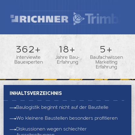
362+
18+
5+
interviewte
Jahre Bau-
Baufachwissen
Bauexperten
Erfahrung
Marketing
Erfahrung
Inhaltsverzeichnis
Baulogistik beginnt nicht auf der Baustelle
Wo kleinere Baustellen besonders profitieren
Diskussionen wegen schlechter