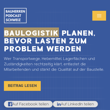
MENU
OPEN
BAULOGISTIK
PLANEN,
BEVOR LASTEN ZUM
PROBLEM WERDEN
Wer Transportwege, Hebemittel, Lagerflächen und
Zuständigkeiten rechtzeitig klärt, entlastet die
Mitarbeitenden und stärkt die Qualität auf der Baustelle.
BEITRAG LESEN
Auf Facebook teilen
Auf LinkedIn teilen