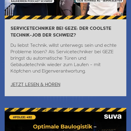
SERVICETECHNIKER BEI GEZE: DER COOLSTE
TECHNIK-JOB DER SCHWEIZ?
Du liebst
Technik
, willst unterwegs sein und echte
Probleme lösen? Als Servicetechniker bei GEZE
bringst du automatische Türen und
Gebäudetechnik wieder zum Laufen – mit
Köpfchen und Eigenverantwortung.
JETZT LESEN & HÖREN
Jetzt Lesen & Hören