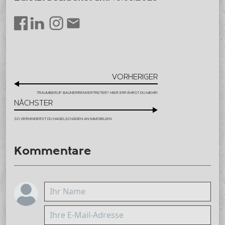
LinkedIn
Instagram
Envelope
Facebook
VORHERIGER
TRAUMBERUF BAUHERRENVERTRETER? HIER ERFÄHRST DU MEHR!
NÄCHSTER
SO VERHINDERST DU HAGELSCHÄDEN AN IMMOBILIEN
Kommentare