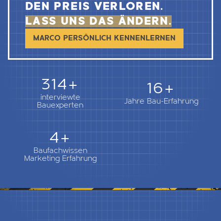
DEN PREIS VERLOREN.
LASS UNS DAS ÄNDERN.
MARCO PERSÖNLICH KENNENLERNEN
362+
18+
interviewte
Jahre Bau-Erfahrung
Bauexperten
5+
Baufachwissen
Marketing Erfahrung