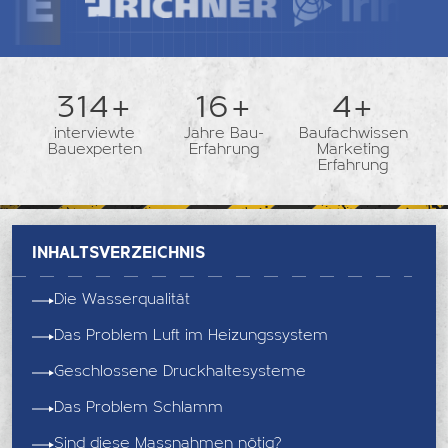
362+
18+
5+
interviewte
Jahre Bau-
Baufachwissen
Bauexperten
Erfahrung
Marketing
Erfahrung
Inhaltsverzeichnis
Die Wasserqualität
Das Problem Luft im Heizungssystem
Geschlossene Druckhaltesysteme
Das Problem Schlamm
Sind diese Massnahmen nötig?