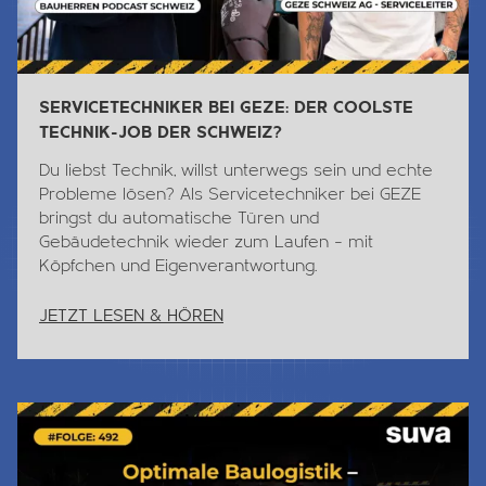
SERVICETECHNIKER BEI GEZE: DER COOLSTE
TECHNIK-JOB DER SCHWEIZ?
Du liebst
Technik
, willst unterwegs sein und echte
Probleme lösen? Als Servicetechniker bei GEZE
bringst du automatische Türen und
Gebäudetechnik wieder zum Laufen – mit
Köpfchen und Eigenverantwortung.
JETZT LESEN & HÖREN
Jetzt Lesen & Hören