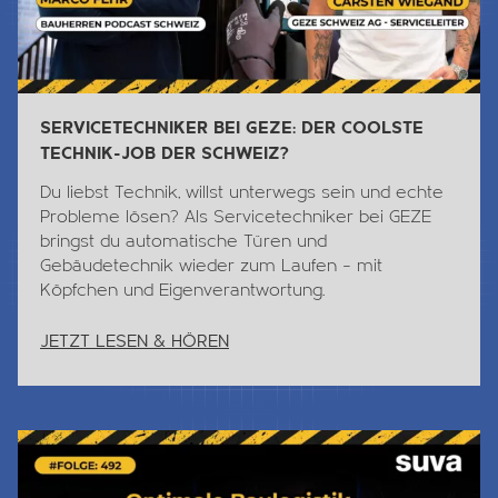
SERVICETECHNIKER BEI GEZE: DER COOLSTE
TECHNIK-JOB DER SCHWEIZ?
Du liebst
Technik
, willst unterwegs sein und echte
Probleme lösen? Als Servicetechniker bei GEZE
bringst du automatische Türen und
Gebäudetechnik wieder zum Laufen – mit
Köpfchen und Eigenverantwortung.
JETZT LESEN & HÖREN
Jetzt Lesen & Hören