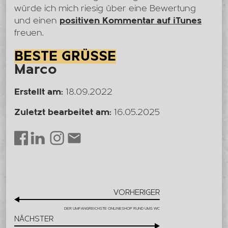
würde ich mich riesig über eine Bewertung
und einen
positiven Kommentar auf iTunes
freuen.
BESTE GRÜSSE
Marco
Erstellt am:
18.09.2022
Zuletzt bearbeitet am:
16.05.2025
LinkedIn
Instagram
Envelope
Facebook
VORHERIGER
DER UMFANGREICHSTE ONLINESHOP RUND UMS WC
NÄCHSTER