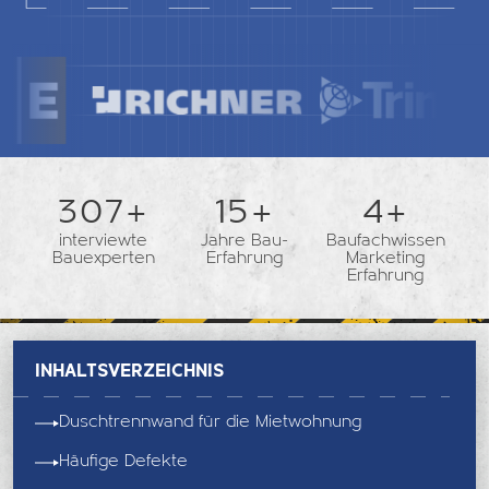
362+
18+
5+
interviewte
Jahre Bau-
Baufachwissen
Bauexperten
Erfahrung
Marketing
Erfahrung
Inhaltsverzeichnis
Duschtrennwand für die Mietwohnung
Häufige Defekte