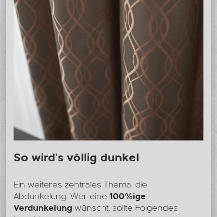
So wird’s völlig dunkel
Ein weiteres zentrales Thema: die
Abdunkelung. Wer eine
100%ige
Verdunkelung
wünscht, sollte Folgendes