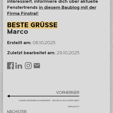
interessiert, informiere dich über aktuelle
Fenstertrends
in diesem Baublog mit der
Firma Finstral!
BESTE GRÜSSE
Marco
Erstellt am:
08.10.2025
Zuletzt bearbeitet am:
29.10.2025
LinkedIn
Instagram
Envelope
Facebook
VORHERIGER
KUNDEN GEWINNEN IM HANDWERK – BEVOR DU DICH UNTER WERT
VERKAUFST!
NÄCHSTER