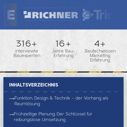
362+
18+
5+
interviewte
Jahre Bau-
Baufachwissen
Bauexperten
Erfahrung
Marketing
Erfahrung
Inhaltsverzeichnis
Funktion, Design & Technik – der Vorhang als
Raumlösung
Frühzeitige Planung: Der Schlüssel für
reibungslose Umsetzung