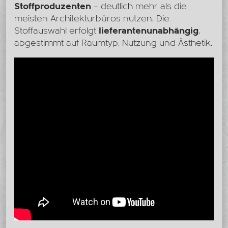
Stoffproduzenten
– deutlich mehr als die
meisten Architekturbüros nutzen. Die
Stoffauswahl erfolgt
lieferantenunabhängig
,
abgestimmt auf Raumtyp, Nutzung und Ästhetik.