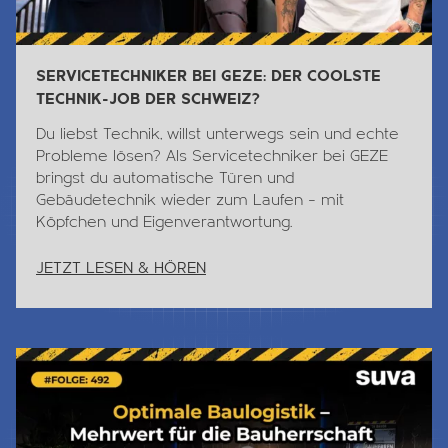
SERVICETECHNIKER BEI GEZE: DER COOLSTE
TECHNIK-JOB DER SCHWEIZ?
Du liebst
Technik
, willst unterwegs sein und echte
Probleme lösen? Als Servicetechniker bei GEZE
bringst du automatische Türen und
Gebäudetechnik wieder zum Laufen – mit
Köpfchen und Eigenverantwortung.
JETZT LESEN & HÖREN
Jetzt Lesen & Hören