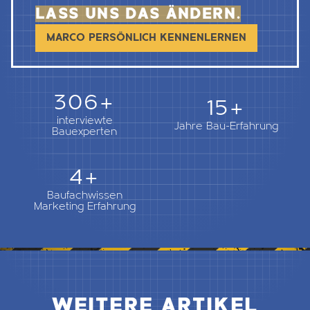
LASS UNS DAS ÄNDERN.
MARCO PERSÖNLICH KENNENLERNEN
362+
18+
interviewte
Jahre Bau-Erfahrung
Bauexperten
5+
Baufachwissen
Marketing Erfahrung
WEITERE ARTIKEL