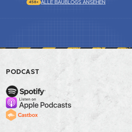
ALLE BAUBLOGS ANSEHEN
458+
Footer RWA richtig geplant: Brandsch
PODCAST
Spotify
Apple Music
Cast