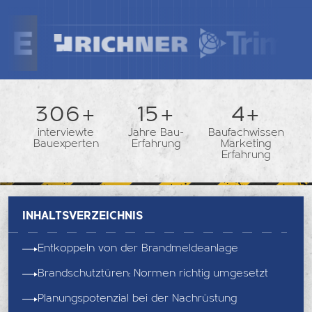
362+
18+
5+
interviewte
Jahre Bau-
Baufachwissen
Bauexperten
Erfahrung
Marketing
Erfahrung
Inhaltsverzeichnis
Entkoppeln von der Brandmeldeanlage
Brandschutztüren: Normen richtig umgesetzt
Planungspotenzial bei der Nachrüstung