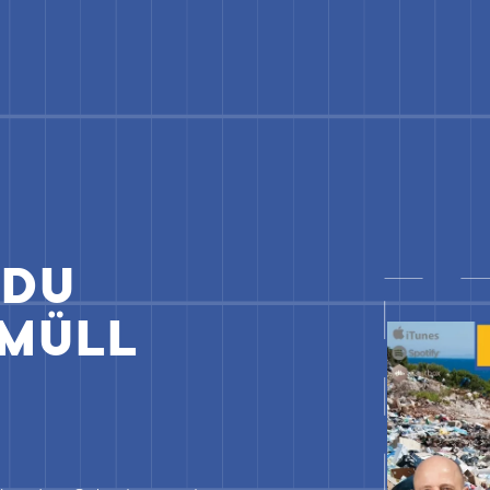
 DU
KMÜLL