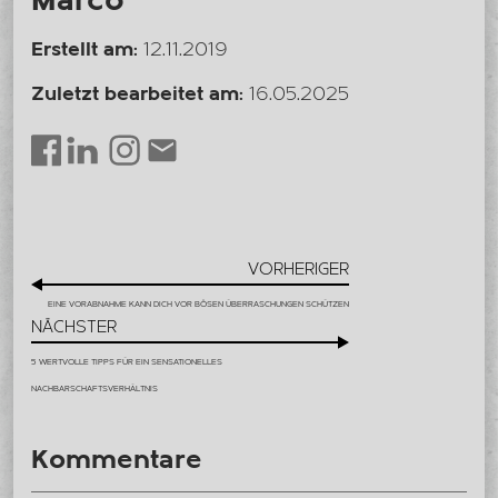
Marco
Erstellt am:
12.11.2019
Zuletzt bearbeitet am:
16.05.2025
LinkedIn
Instagram
Envelope
Facebook
VORHERIGER
EINE VORABNAHME KANN DICH VOR BÖSEN ÜBERRASCHUNGEN SCHÜTZEN
NÄCHSTER
5 WERTVOLLE TIPPS FÜR EIN SENSATIONELLES
NACHBARSCHAFTSVERHÄLTNIS
Kommentare