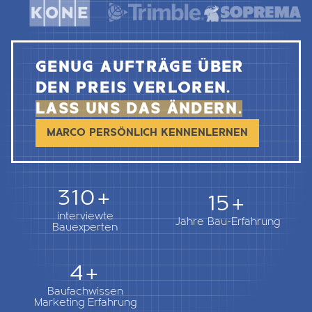
GENUG AUFTRÄGE ÜBER
DEN PREIS VERLOREN.
LASS UNS DAS ÄNDERN.
MARCO PERSÖNLICH KENNENLERNEN
362+
18+
interviewte
Jahre Bau-Erfahrung
Bauexperten
5+
Baufachwissen
Marketing Erfahrung