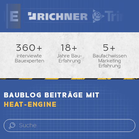
362+
18+
5+
interviewte
Jahre Bau-
Baufachwissen
Bauexperten
Erfahrung
Marketing
Erfahrung
BAUBLOG BEITRÄGE MIT
HEAT-ENGINE
Search