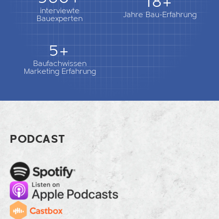
18+
interviewte
Jahre Bau-Erfahrung
Bauexperten
5+
Baufachwissen
Marketing Erfahrung
Footer Heat-Engine
PODCAST
Spotify
Apple Music
Cast